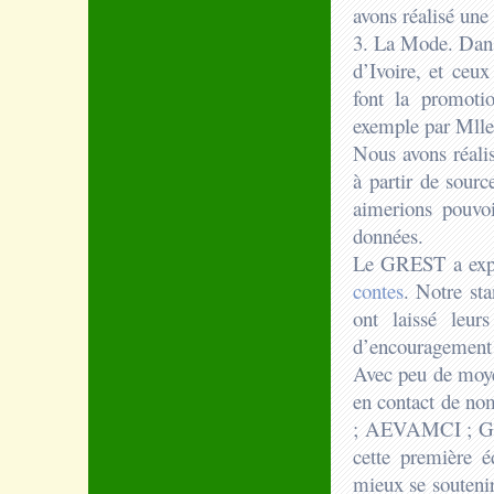
avons réalisé une 
3. La Mode. Dans
d’Ivoire, et ceux
font la promoti
exemple par Mlle
Nous avons réalis
à partir de sourc
aimerions pouvoi
données.
Le GREST a expos
contes
. Notre sta
ont laissé leur
d’encouragement 
Avec peu de moyen
en contact de nom
; AEVAMCI ; GRES
cette première é
mieux se soutenir 