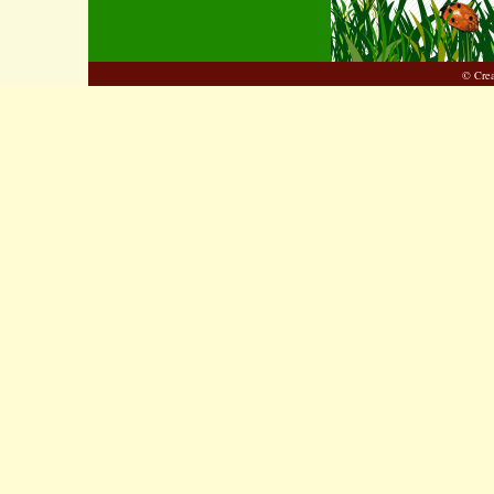
© Cre