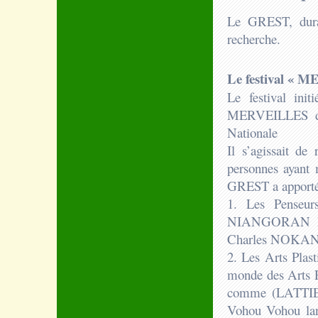
Le GREST, duran
recherche.
Le festival « 
Le festival init
MERVEILLES d’I
Nationale
Il s’agissait de
personnes ayant 
GREST a apporté 
1. Les Penseur
NIANGORAN B
Charles NOKAN
2. Les Arts Plas
monde des Arts P
comme (LATTIER,
Vohou Vohou lan