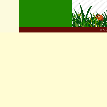
© Cre