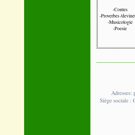
-Contes
-Proverbes /devinet
-Musicologie
-Poesie
Adresses: 
Siège sociale :